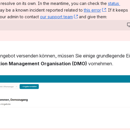
resolve on its own. In the meantime, you can check the 
status 
 new window)
ay be a known incident reported related to 
this error
, (opens ne
. If it keeps 
our admin to contact 
our support team
, (opens new window)
 and give them:
Angebot versenden können, müssen Sie einige grundlegende Ein
tion Management Organisation (DMO)
 vornehmen.