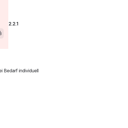
w window)
2.2.1 
Bedarf individuell 