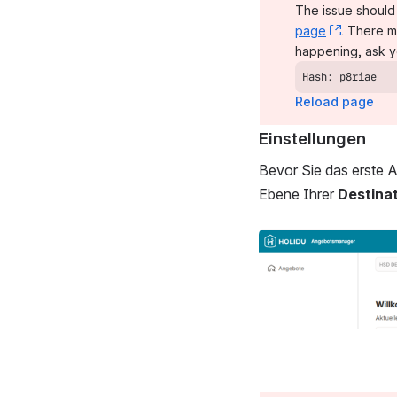
The issue should 
page
, (opens
. There m
happening, ask y
Hash: p8riae
Reload page
Einstellungen
Bevor Sie das erste 
Ebene Ihrer 
Destina
Open