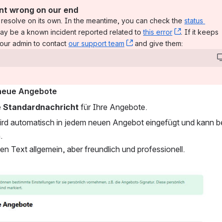
t wrong on our end
resolve on its own. In the meantime, you can check the 
status 
 new window)
ay be a known incident reported related to 
this error
, (opens ne
. If it keeps 
our admin to contact 
our support team
, (opens new window)
 and give them:
 neue Angebote
 
Standardnachricht
 für Ihre Angebote.
rd automatisch in jedem neuen Angebot eingefügt und kann bei 
.
den Text allgemein, aber freundlich und professionell.