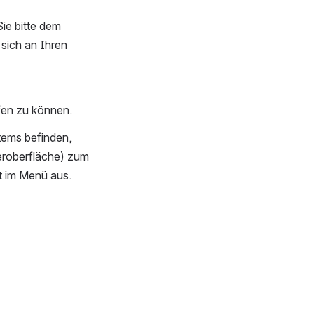
ie bitte dem 
sich an Ihren 
ifen zu können.
tems befinden, 
 (oben rechts in der Ecke der Benutzeroberfläche) zum 
t im Menü aus.