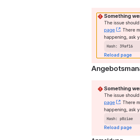
Something wen
The issue should 
page
, (opens
. There m
happening, ask y
Hash: 39af16
Reload page
Angebotsmanag
Something wen
The issue should 
page
, (opens
. There m
happening, ask y
Hash: p8riae
Reload page