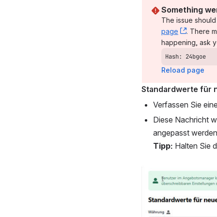
Something wen
The issue should 
page
, (opens
. There m
happening, ask y
Hash: 24bgoe
Reload page
Standardwerte für
Verfassen Sie eine
Diese Nachricht wi
angepasst werden
Tipp:
 Halten Sie 
Open