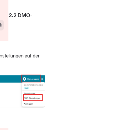
w window)
2.2 DMO-
stellungen auf der 